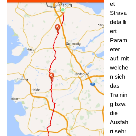
et
Strava
detailli
ert
Param
eter
auf, mit
welche
n sich
das
Trainin
g bzw.
die
Ausfah
rt sehr