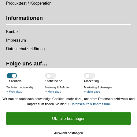
Produkttest / Kooperation
Informationen
Kontakt
Impressum
Datenschutzerklärung
Folge uns auf…
Essentials
Statistische
Marketing
Technisch notwendig
Nutzung & Aufrufe
Marketing & Anzeigen
» Mehr dazu
» Mehr dazu
» Mehr dazu
Wir nutzen technisch notwendige Cookies, mehr dazu, unserem Datenschutzhinweis und
Das Magazin
Impressum finden Sie hier:
» Datenschutz
» Impressum
Authentisch und praxisnah – Wir testen Produkte in der Praxis, helfen
Ok, alle bestätigen
mit Ratgebern und informieren mit News.
Auswahl bestätigen
2013-2025 © Fahrradmagazin.net