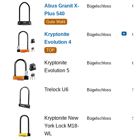
Abus Granit X-
Bügelschloss
Gut
Plus 540
Gute Wahl
Kryptonite
Bügelschloss
Gut
Evolution 4
TOP
Kryptonite
Bügelschloss
tbc
Evolution 5
Trelock U6
Bügelschloss
Sehr
Kryptonite New
Bügelschloss
Sehr
York Lock M18-
WL