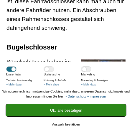
ist, diese Fahrradschlösser kann man auch für
andere Fahrräder nutzen. Ein Abschrauben
eines Rahmenschlosses gestaltet sich
dahingehend schwierig.
Bügelschlösser
Bügelschlösser haben im
Regelfall ein U-Profil und
Essentials
Statistische
Marketing
sind sehr starr. Das
Technisch notwendig
Nutzung & Aufrufe
Marketing & Anzeigen
» Mehr dazu
» Mehr dazu
» Mehr dazu
geöffnete U wird dabei mit
Wir nutzen technisch notwendige Cookies, mehr dazu, unserem Datenschutzhinweis und
der Schließeinheit
Impressum finden Sie hier:
» Datenschutz
» Impressum
verschlossen. Je nach
Ok, alle bestätigen
Innendurchmesser kann das Fahrrad auch an
einer Straßenlaterne angeschlossen werden.
Auswahl bestätigen