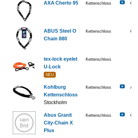
AXA Cherto 95
Kettenschloss
Gut
ABUS Steel O
Kettenschloss
Gut
Chain 880
tex-lock eyelet
Kettenschloss
U-Lock
NEU
Kohlburg
Kettenschloss
Aus
Kettenschloss
Stockholm
Abus Granit
Kettenschloss
Gut
City-Chain X
Plus