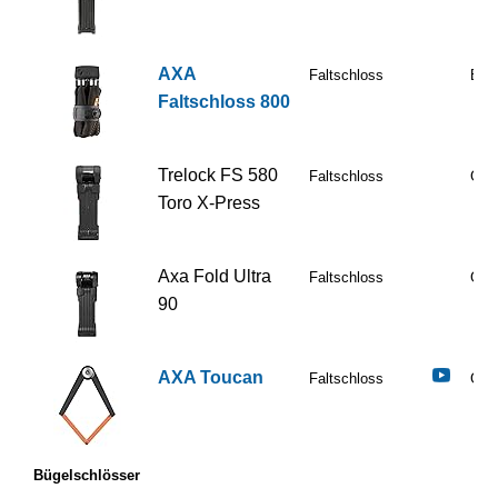
AXA
Faltschloss
Befr
Faltschloss 800
Trelock FS 580
Faltschloss
Gut
Toro X-Press
Axa Fold Ultra
Faltschloss
Gut
90
AXA Toucan
Faltschloss
Gut
Bügelschlösser