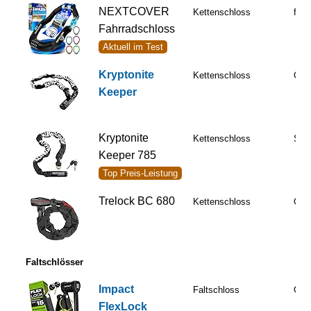
NEXTCOVER
Kettenschloss
folgt
Fahrradschloss
Aktuell im Test
Kryptonite
Kettenschloss
Gut
Keeper
Kryptonite
Kettenschloss
Sehr
Keeper 785
Top Preis-Leistung
Trelock BC 680
Kettenschloss
Gut
Faltschlösser
Impact
Faltschloss
Gut
FlexLock