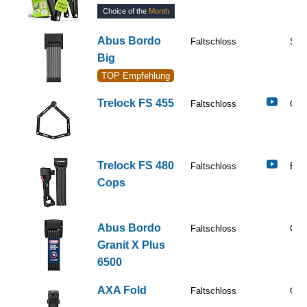
Choice of the
Month
Abus Bordo
Faltschloss
Sehr
Big
TOP Empfehlung
Trelock FS 455
Faltschloss
Gut
Trelock FS 480
Faltschloss
Befr
Cops
Abus Bordo
Faltschloss
Gut
Granit X Plus
6500
AXA Fold
Faltschloss
Gut