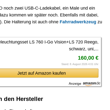
GO noch zwei USB-C-Ladekabel, ein Male und ein
dazu kommen wir später noch. Ebenfalls mit dabei,
). Die Halterung ist auch ohne
Fahrradwerkzeug
zu
eleuchtungsset LS 760 I-Go Vision+LS 720 Reego,
schwarz, uni,...
160,00 €
Stand: 8. August 2026 4:01 Uhr
Jetzt auf Amazon kaufen
Anzeige
 den Hersteller