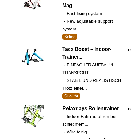
Mag...
- Fast fixing system
- New adjustable support
system
Solide
Tacx Boost – Indoor-
nein
Trainer...
- EINFACHER AUFBAU &
TRANSPORT:...
- STABIL UND REALISTISCH:
Trotz einer...
Qualität
Relaxdays Rollentrainer...
nein
- Indoor Fahrradfahren bei
schlechtem...
- Wird fertig