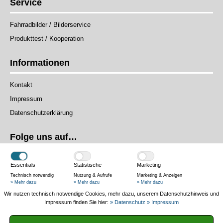
Service
Fahrradbilder / Bilderservice
Produkttest / Kooperation
Informationen
Kontakt
Impressum
Datenschutzerklärung
Folge uns auf…
Essentials
Statistische
Marketing
Technisch notwendig
Nutzung & Aufrufe
Marketing & Anzeigen
» Mehr dazu
» Mehr dazu
» Mehr dazu
Wir nutzen technisch notwendige Cookies, mehr dazu, unserem Datenschutzhinweis und
Das Magazin
Impressum finden Sie hier:
» Datenschutz
» Impressum
Authentisch und praxisnah – Wir testen Produkte in der Praxis, helfen