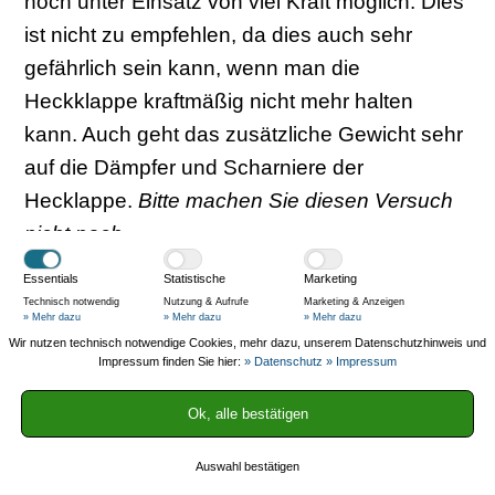
noch unter Einsatz von viel Kraft möglich. Dies
ist nicht zu empfehlen, da dies auch sehr
gefährlich sein kann, wenn man die
Heckklappe kraftmäßig nicht mehr halten
kann. Auch geht das zusätzliche Gewicht sehr
auf die Dämpfer und Scharniere der
Hecklappe.
Bitte machen Sie diesen Versuch
nicht nach.
Essentials
Statistische
Marketing
Fiamma Fahrradträger für VW Bulli T4,
Technisch notwendig
Nutzung & Aufrufe
Marketing & Anzeigen
» Mehr dazu
» Mehr dazu
» Mehr dazu
T5 und T6
Wir nutzen technisch notwendige Cookies, mehr dazu, unserem Datenschutzhinweis und
Impressum finden Sie hier:
» Datenschutz
» Impressum
Anzeige
Ok, alle bestätigen
Bild
Produkt
Räder
Traglast
Preis
Anbi
Carry-
2
ca. 60
N/A
Auswahl bestätigen
Am
Bike T4
kg