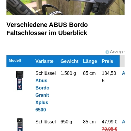
Verschiedene ABUS Bordo
Faltschlösser im Überblick
Anzeige
Modell
Variante
Gewicht
Länge
Preis
Schlüssel
1.580 g
85 cm
134,53
Am
Abus
€
Bordo
Granit
Xplus
6500
Schlüssel
650 g
85 cm
47,99 €
Am
79,95 €