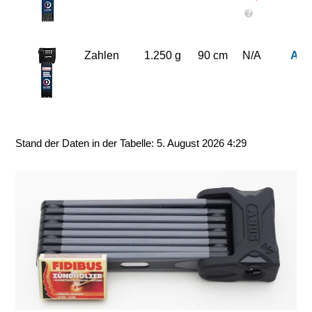
?
Zahlen
1.250 g
90 cm
N/A
Am
Stand der Daten in der Tabelle: 5. August 2026 4:29