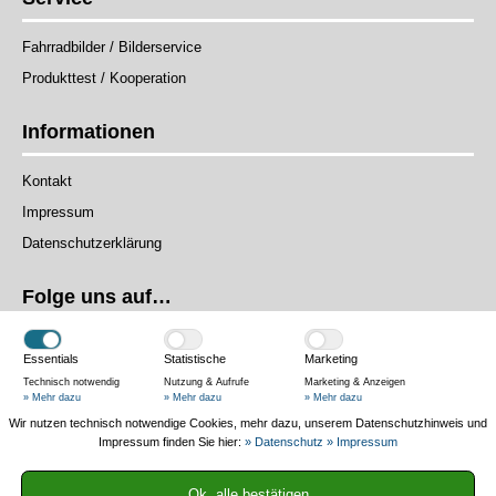
Fahrradbilder / Bilderservice
Produkttest / Kooperation
Informationen
Kontakt
Impressum
Datenschutzerklärung
Folge uns auf…
Essentials
Statistische
Marketing
Technisch notwendig
Nutzung & Aufrufe
Marketing & Anzeigen
» Mehr dazu
» Mehr dazu
» Mehr dazu
Wir nutzen technisch notwendige Cookies, mehr dazu, unserem Datenschutzhinweis und
Das Magazin
Impressum finden Sie hier:
» Datenschutz
» Impressum
Authentisch und praxisnah – Wir testen Produkte in der Praxis, helfen
Ok, alle bestätigen
mit Ratgebern und informieren mit News.