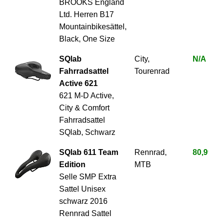
BROOKS England
Ltd. Herren B17
Mountainbikesättel,
Black, One Size
SQlab
City,
N/A
Fahrradsattel
Tourenrad
Active 621
621 M-D Active,
City & Comfort
Fahrradsattel
SQlab, Schwarz
SQlab 611 Team
Rennrad,
80,99 €
Edition
MTB
Selle SMP Extra
Sattel Unisex
schwarz 2016
Rennrad Sattel