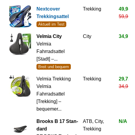
Nextcover
Trekking
49,98 €
Trekkingsattel
59,99 €
Aktuell im Test
Velmia City
City
34,97 €
Velmia
Fahrradsattel
[Stadt] –...
Breit und bequem
Velmia Trekking
Trekking
29,72 €
Velmia
34,97 €
Fahrradsattel
[Trekking] –
bequemer...
Brooks B 17 Stan­
ATB, City,
N/A
dard
Trekking