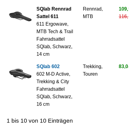
SQlab Rennrad
Rennrad,
109,90
Sattel 611
MTB
116,10
611 Ergowave,
MTB Tech & Trail
Fahrradsattel
SQlab, Schwarz,
14 cm
SQlab 602
Trekking,
83,04 €
602 M-D Active,
Touren
Trekking & City
Fahrradsattel
SQlab, Schwarz,
16 cm
1 bis 10 von 10 Einträgen