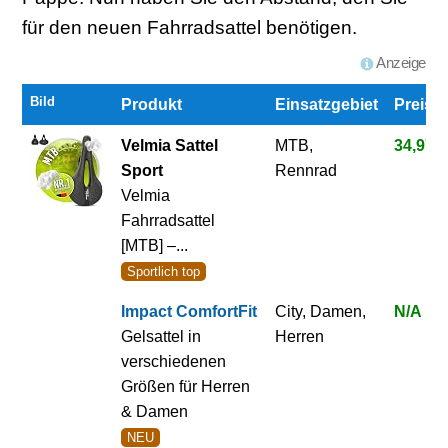
für den neuen Fahrradsattel benötigen.
Anzeige
Bild
Produkt
Einsatzgebiet
Preis
Velmia Sattel
MTB,
34,97 €
Sport
Rennrad
Velmia
Fahrradsattel
[MTB] –...
Sportlich top
Impact ComfortFit
City, Damen,
N/A
Gelsattel in
Herren
verschiedenen
Größen für Herren
& Damen
NEU