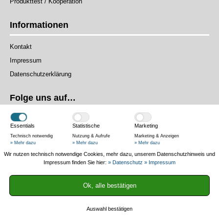
Produkttest / Kooperation
Informationen
Kontakt
Impressum
Datenschutzerklärung
Folge uns auf…
Essentials
Statistische
Marketing
Technisch notwendig
Nutzung & Aufrufe
Marketing & Anzeigen
» Mehr dazu
» Mehr dazu
» Mehr dazu
Wir nutzen technisch notwendige Cookies, mehr dazu, unserem Datenschutzhinweis und
Das Magazin
Impressum finden Sie hier:
» Datenschutz
» Impressum
Authentisch und praxisnah – Wir testen Produkte in der Praxis, helfen
Ok, alle bestätigen
mit Ratgebern und informieren mit News.
Auswahl bestätigen
2013-2025 © Fahrradmagazin.net