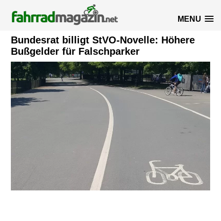
MENU
Bundesrat billigt StVO-Novelle: Höhere
Bußgelder für Falschparker