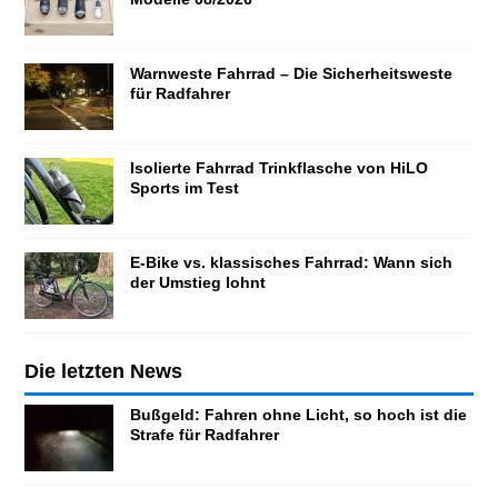
Warnweste Fahrrad – Die Sicherheitsweste
für Radfahrer
Isolierte Fahrrad Trinkflasche von HiLO
Sports im Test
E-Bike vs. klassisches Fahrrad: Wann sich
der Umstieg lohnt
Die letzten News
Bußgeld: Fahren ohne Licht, so hoch ist die
Strafe für Radfahrer