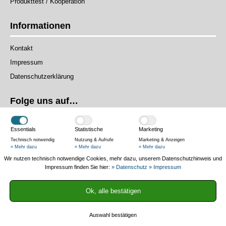
Produkttest / Kooperation
Informationen
Kontakt
Impressum
Datenschutzerklärung
Folge uns auf…
Essentials
Statistische
Marketing
Technisch notwendig
Nutzung & Aufrufe
Marketing & Anzeigen
» Mehr dazu
» Mehr dazu
» Mehr dazu
Wir nutzen technisch notwendige Cookies, mehr dazu, unserem Datenschutzhinweis und
Das Magazin
Impressum finden Sie hier:
» Datenschutz
» Impressum
Authentisch und praxisnah – Wir testen Produkte in der Praxis, helfen
Ok, alle bestätigen
mit Ratgebern und informieren mit News.
Auswahl bestätigen
2013-2025 © Fahrradmagazin.net